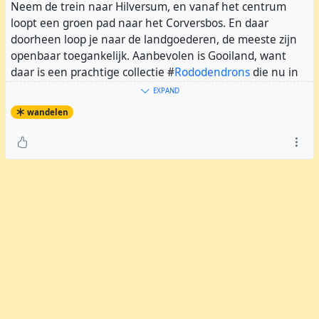
Neem de trein naar Hilversum, en vanaf het centrum
loopt een groen pad naar het Corversbos. En daar
doorheen loop je naar de landgoederen, de meeste zijn
openbaar toegankelijk. Aanbevolen is Gooiland, want
daar is een prachtige collectie #
Rododendrons
die nu in
bloei is aan het komen. Je kunt door de andere parken
EXPAND
lopen, en dan door het #
Spanderswoud
verder naar
wandelen
station Bussum-Zuid