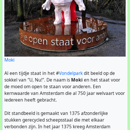
danken dat niet ook de andere populieren op de
Koeweide onder handen genomen zijn. Ook zijn er
broedholen op de Platanenlaan verstoord tijdens het
snoeien.
Onze redactie heeft de vergadering van de
Stadsdeelcommissie gevolgd, en hoorde de reactie van
Rocco Piers (Openbare Ruimte en Groen). Hij was
geschrokken, en beloofde nader onderzoek. Maar helaas
Moki
was dit niet het enige incident van dit kaliber. Op
hetVondelpark.net werd eerder bericht over gelijke
Al een tijdje staat in het #
Vondelpark
dit beeld op de
incidenten:
sokkel van "U, Nu!". De naam is
Moki
en het staat voor
- Over het
machinaal maaien
van de Koeweide
de moed om open te staan voor anderen. Een
- Over het
baggerwerk
in de vijvers, waar het bagger
kernwaarde van Amsterdam die al 750 jaar welvaart voor
gestort werd in de paarplaats van amfibieën
iedereen heeft gebracht.
- Over een
gebouw
dwars over de route van de
paddentrek
Dit standbeeld is gemaakt van 1375 afzonderlijke
Wij hopen toch echt dat er in de toekomst beter
stukken gerecycled scheepsstaal die met elkaar
nagedacht gaat worden bij deze grootschalige
verbonden zijn. In het jaar 1375 kreeg Amsterdam
werkzaamheden. Misschien zou de verantwoordelijk