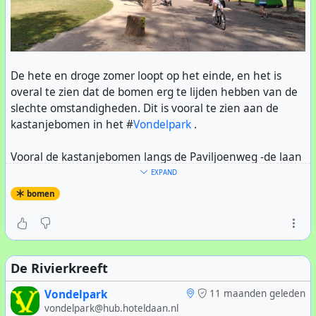
De hete en droge zomer loopt op het einde, en het is
overal te zien dat de bomen erg te lijden hebben van de
slechte omstandigheden. Dit is vooral te zien aan de
kastanjebomen in het #
Vondelpark
.
Vooral de kastanjebomen langs de Paviljoenweg -de laan
bij de Vondelstraat zijn er slecht aan toe. Op de foto zie je
EXPAND
dat er al twee omgehakt zijn, en twee zijn
bomen
gekandelaberd
. Deze trend is al jaren waarneembaar.
Niet alleen de droogte is het probleem, maar ook de
mineermot
. De larfjes graven kanaaltjes door de
De Rivierkreeft
bladeren, waardoor deze hun bladgroen verliezen en al
in augustus bruin kleuren. Ook de
bladvlekkenziekte
Vondelpark
11 maanden geleden
draagt eraan bij, dit wordt veroorzaakt door een bacterie.
vondelpark@hub.hoteldaan.nl