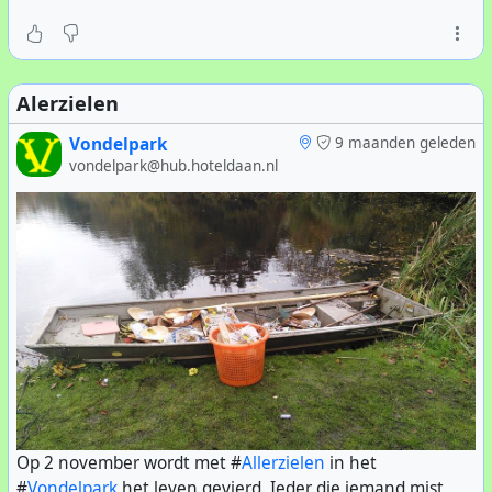
alle snelle voertuigen in één klap! -En dan ook
handhaven!
Alerzielen
Vondelpark
9 maanden geleden
vondelpark@hub.hoteldaan.nl
Op 2 november wordt met #
Allerzielen
in het
#
Vondelpark
het leven gevierd. Ieder die iemand mist