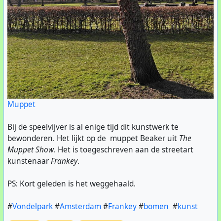
Muppet
Bij de speelvijver is al enige tijd dit kunstwerk te
bewonderen. Het lijkt op de muppet Beaker uit
The
Muppet Show
. Het is toegeschreven aan de streetart
kunstenaar
Frankey
.
PS: Kort geleden is het weggehaald.
#
Vondelpark
#
Amsterdam
#
Frankey
#
bomen
#
kunst