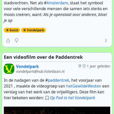
stadsrechten. Net als #
Amsterdam
, staat het symbool
ambtenaar eens met die ecologisch beheerder moeten
voor vele verschillende mensen die samen iets sterks en
bellen...
moois creëren, want:
Als je openstaat voor anderen, bloei
je op
kunst
Vondelpark
Een videofilm over de Paddentrek
Vondelpark
1 jaar geleden
vondelpark@hub.hoteldaan.nl
In de nadagen van de #
paddentrek
, het voorjaar van
2021 , maakte de videogroep van
hetGewildeWesten
een
verslag van het werk van de vrijwilligers. Deze film kan
hier bekeken worden:
Op Pad in het Vondelpark