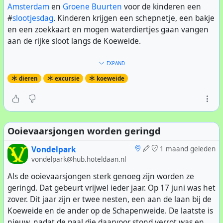
Amsterdam
en
Groene Buurten
voor de kinderen een
#
slootjesdag
. Kinderen krijgen een schepnetje, een bakje
en een zoekkaart en mogen waterdiertjes gaan vangen
aan de rijke sloot langs de Koeweide.
Tegelijk is er voor belangstellenden een rondleiding door
EXPAND
de Koeweide. De Koeweide is sinds de uitbraak van de
dieren
excursie
koeweide
MKZ crisis in 2001 verwaarloosd. Hier betekent het dat er
een weelde van kruiden, andere planten en dieren is
ontstaan. Het is zeer de moeite waard hier een bezoek te
brengen. Op andere dagen is de Koeweide
Ooievaarsjongen worden geringd
ontoegankelijk voor het publiek.
Vondelpark
1 maand geleden
Intussen haalden de kinderen een weelde van
vondelpark@hub.hoteldaan.nl
waterdiertjes naar boven. De mooiste diertjes mochten in
Als de ooievaarsjongen sterk genoeg zijn worden ze
de aquariumtank. Zo visten ze diverse soorten
geringd. Dat gebeurt vrijwel ieder jaar. Op 17 juni was het
watervlooien, larfjes, slakjes, torretjes -waaronder veel
zover. Dit jaar zijn er twee nesten, een aan de laan bij de
bootsmannetjes, zelfs de geelgerande waterkever. Maar
Koeweide en de ander op de Schapenweide. De laatste is
vooral werden wij verbaasd door de vangst van maar
nieuw, nadat de paal die daarvoor stond verrot was en