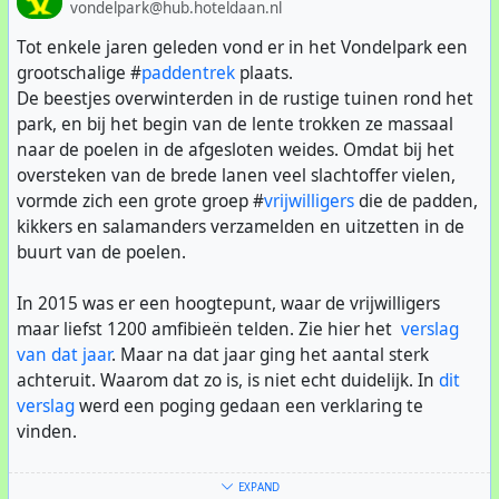
vermoeden dat we later ook niets zouden vinden.
vondelpark@hub.hoteldaan.nl
Daarom ging ik op zoek naar opnames die ik jaren eerder
Tot enkele jaren geleden vond er in het Vondelpark een
gemaakt had met mijn onderwater GoPro camera. De
grootschalige #
paddentrek
plaats.
beste opnames zette ik op een stick, en gaf ze aan de
De beestjes overwinterden in de rustige tuinen rond het
video-monteur, Anne de Jong. Zij heeft op een prachtige
park, en bij het begin van de lente trokken ze massaal
wijze de dierenclips tussen de interviews gemonteerd!
naar de poelen in de afgesloten weides. Omdat bij het
Een beetje nep, maar de video is wel op een heel mooie
oversteken van de brede lanen veel slachtoffer vielen,
manier gered!
vormde zich een grote groep #
vrijwilligers
die de padden,
kikkers en salamanders verzamelden en uitzetten in de
buurt van de poelen.
In 2015 was er een hoogtepunt, waar de vrijwilligers
maar liefst 1200 amfibieën telden. Zie hier het
verslag
van dat jaar
. Maar na dat jaar ging het aantal sterk
achteruit. Waarom dat zo is, is niet echt duidelijk. In
dit
verslag
werd een poging gedaan een verklaring te
vinden.
Nog steeds krijgt de redactie van hetVondelpark.net veel
EXPAND