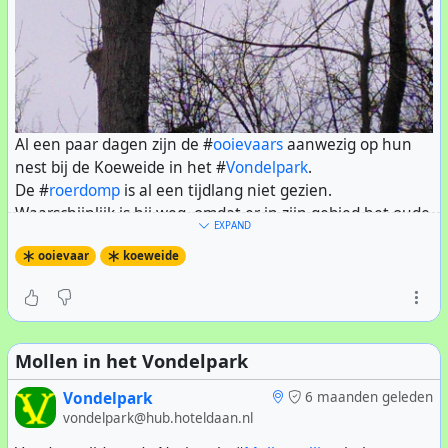
Al een paar dagen zijn de #
ooievaars
aanwezig op hun
nest bij de Koeweide in het #
Vondelpark
.
De #
roerdomp
is al een tijdlang niet gezien.
Zo staat de klimbrug middenin een #
voedselbos
; er zijn
Waarschijnlijk is hij weg, omdat er in zijn gebied het oude
allerlei planten en boompjes neergezet die vruchten
EXPAND
riet is weggemaaid, en de vrijwilligers de wilgen hebben
krijgen die zo gegeten kunnen worden. Om te
ooievaar
koeweide
gesnoeid.
voorkomen dat honden makkelijk binnen kunnen komen
hebben vrijwilligers van
GroeneBuurten
een natuurlijke
omheining gebouwd van wilgentakken die op de
Koeweide zijn gesnoeid.
Toegang is geheel gratis.
Mollen in het Vondelpark
De foto van de klimbrug werd gemaakt door
Vondelpark
6 maanden geleden
@consti:ams3.ddns.net
vondelpark@hub.hoteldaan.nl