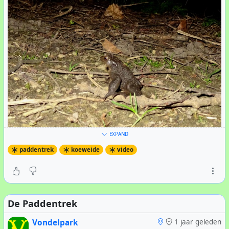
EXPAND
paddentrek
koeweide
video
De opnames gingen voorspoedig, en alles was in een
avond gedraaid. Ook een van de #
vrijwilligers
, VickyBee,
was bereid geïnterviewd te worden. Het enige probleem
was dat er de hele avond geen enkele pad of kikker
De Paddentrek
gezien was. De regisseur, Yoeri, stelde voor om een
andere avond terug te komen, maar ik begon al te
Vondelpark
1 jaar geleden