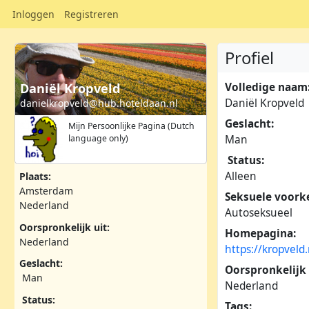
Inloggen
Registreren
Profiel
Volledige naam
Daniël Kropveld
Daniël Kropveld
danielkropveld@hub.hoteldaan.nl
Geslacht:
Mijn Persoonlijke Pagina (Dutch
Man
language only)
Status:
Alleen
Plaats:
Amsterdam
Seksuele voork
Nederland
Autoseksueel
Oorspronkelijk uit:
Homepagina:
Nederland
https://kropveld
Geslacht:
Oorspronkelijk 
Man
Nederland
Status:
Tags: