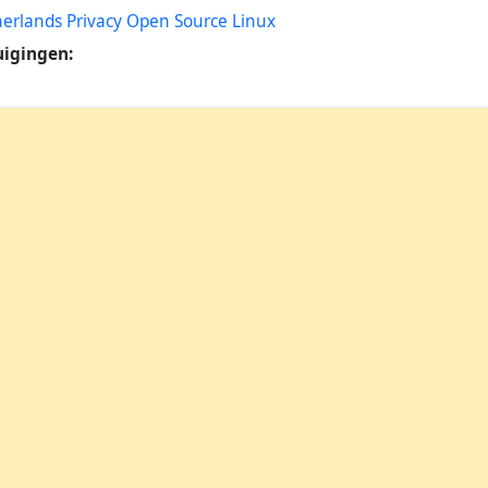
erlands
Privacy
Open
Source
Linux
uigingen: