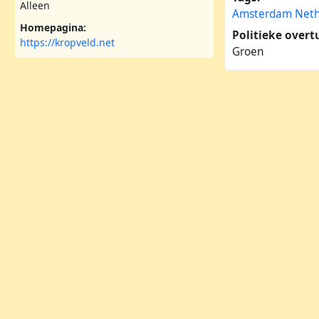
Alleen
Amsterdam
Neth
Homepagina:
Politieke overt
https://kropveld.net
Groen