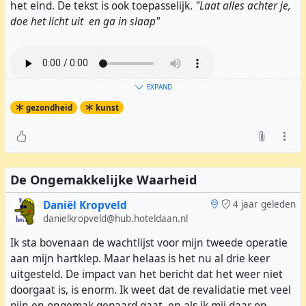
het eind. De tekst is ook toepasselijk.
"Laat alles achter je,
doe het licht uit en ga in slaap"
EXPAND
gezondheid
kunst
Paul #
Whiteman
- Let's put out the light
De Ongemakkelijke Waarheid
Daniël Kropveld
4 jaar geleden
danielkropveld@hub.hoteldaan.nl
Ik sta bovenaan de wachtlijst voor mijn tweede operatie
aan mijn hartklep. Maar helaas is het nu al drie keer
uitgesteld. De impact van het bericht dat het weer niet
doorgaat is, is enorm. Ik weet dat de revalidatie met veel
pijn en ongemak gepaard gaat, en als ik mij daar op