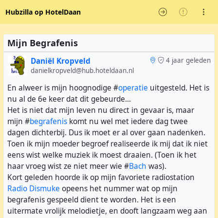
Hubzilla op HotelDaan
Mijn Begrafenis
Daniël Kropveld
4 jaar geleden
danielkropveld@hub.hoteldaan.nl
En alweer is mijn hoognodige #
operatie
uitgesteld. Het is
nu al de 6e keer dat dit gebeurde...
Het is niet dat mijn leven nu direct in gevaar is, maar
mijn #
begrafenis
komt nu wel met iedere dag twee
dagen dichterbij. Dus ik moet er al over gaan nadenken.
Toen ik mijn moeder begroef realiseerde ik mij dat ik niet
eens wist welke muziek ik moest draaien. (Toen ik het
haar vroeg wist ze niet meer wie #
Bach
was).
Kort geleden hoorde ik op mijn favoriete radiostation
Radio Dismuke
opeens het nummer wat op mijn
begrafenis gespeeld dient te worden. Het is een
uitermate vrolijk melodietje, en dooft langzaam weg aan