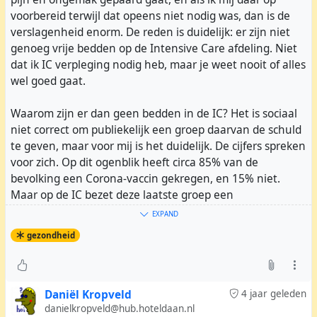
voorbereid terwijl dat opeens niet nodig was, dan is de
verslagenheid enorm. De reden is duidelijk: er zijn niet
genoeg vrije bedden op de Intensive Care afdeling. Niet
dat ik IC verpleging nodig heb, maar je weet nooit of alles
wel goed gaat.
Waarom zijn er dan geen bedden in de IC? Het is sociaal
niet correct om publiekelijk een groep daarvan de schuld
te geven, maar voor mij is het duidelijk. De cijfers spreken
voor zich. Op dit ogenblik heeft circa 85% van de
bevolking een Corona-vaccin gekregen, en 15% niet.
Maar op de IC bezet deze laatste groep een
disproportionele 70% van de bedden. Had iedereen een
EXPAND
vaccin genomen, zo is mijn conclusie, was de bezetting
gezondheid
iets meer dan 30%, en dan nog voornamelijk door
Corona-patiënten met onderliggend lijden.
Tijdens een etentje in de Buurtkamer Bellamy zag ik mij
Daniël Kropveld
4 jaar geleden
omringd door anti-vaccers, en onvermijdelijk ging de
danielkropveld@hub.hoteldaan.nl