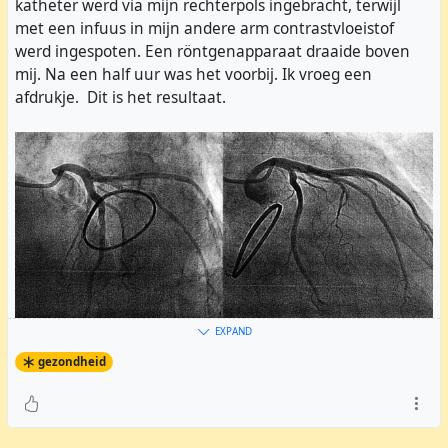
katheter werd via mijn rechterpols ingebracht, terwijl
met een infuus in mijn andere arm contrastvloeistof
werd ingespoten. Een röntgenapparaat draaide boven
mij. Na een half uur was het voorbij. Ik vroeg een
afdrukje. Dit is het resultaat.
EXPAND
gezondheid
Dit zijn 2 foto's, genomen onder een andere hoek. Je ziet
hier een prachtige gezonde hartslagader, zonder
vernauwingen of verstoppingen. Een mooie uitslag voor