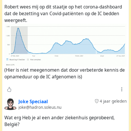
discussie over de volle IC’s. Ik stelde dat mensen die zich
Robert wees mij op dit staatje op het corona-dashboard
niet laten vaccineren omdat ze de medische wetenschap
dat de bezetting van Covid-patiënten op de IC bedden
niet vertrouwen, wel voorrang eisen voor behandeling op
weergeeft.
de IC als ze toch ziek worden. En dan ik, die door het
noodlot een hartdefect opgelopen heb, daarom niet aan
de beurt kom. Er ontstond een heftige discussie waarbij
de cijfers omgedraaid, en oneigenlijke argumenten
genoemd werden. Er was geen enkel begrip voor mijn
situatie, al die wappies wilden alleen maar hun eigen
gelijk beargumenteren.
(Hier is niet meegenomen dat door verbeterde kennis de
opnameduur op de IC afgenomen is)
Vlak daarop werd de persconferentie over de Corona-
pandemie gehouden. Ik heb er een stuk uitgeknipt, en
hier hoor je de Jonge precies mijn cijfers en argumenten
bewoorden.
Joke Speciaal
4 jaar geleden
joke@hadron.soleus.nu
Wat erg Heb je al een ander ziekenhuis geprobeerd,
België?