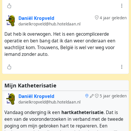
Daniël Kropveld
4 jaar geleden
danielkropveld@hub.hoteldaan.nl
Dat heb ik overwogen. Het is een gecompliceerde
operatie en ben bang dat ik dan weer onderaan een
wachtlijst kom. Trouwens, België is wel ver weg voor
iemand zonder auto.
Ik ben meteen daarna en voor het eten naar huis
gegaan, want er valt hier niet te discussiëren. Aperte
tegenstanders van vaccinatie zijn niet te overtuigen dat
Mijn Katheterisatie
hun dogmatisch denken andere mensen belemmeren
een essentiële medische behandeling te kunnen
Daniël Kropveld
5 jaar geleden
danielkropveld@hub.hoteldaan.nl
ondergaan. Het zijn domme egoïsten.
Vandaag onderging ik een
hartkatheterisatie
. Dat is
een van de vooronderzoeken in verband met de tweede
poging om mijn gebroken hart te repareren. Een