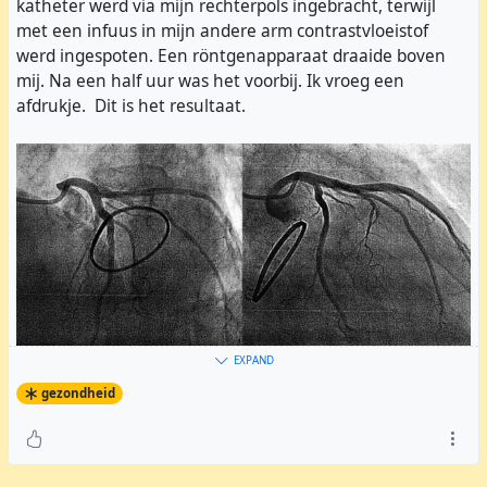
katheter werd via mijn rechterpols ingebracht, terwijl
met een infuus in mijn andere arm contrastvloeistof
werd ingespoten. Een röntgenapparaat draaide boven
mij. Na een half uur was het voorbij. Ik vroeg een
afdrukje. Dit is het resultaat.
EXPAND
gezondheid
Dit zijn 2 foto's, genomen onder een andere hoek. Je ziet
hier een prachtige gezonde hartslagader, zonder
vernauwingen of verstoppingen. Een mooie uitslag voor