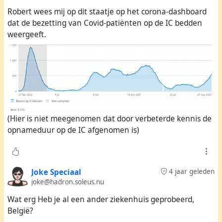
discussie over de volle IC’s. Ik stelde dat mensen die zich
Robert wees mij op dit staatje op het corona-dashboard
niet laten vaccineren omdat ze de medische wetenschap
dat de bezetting van Covid-patiënten op de IC bedden
niet vertrouwen, wel voorrang eisen voor behandeling op
weergeeft.
de IC als ze toch ziek worden. En dan ik, die door het
noodlot een hartdefect opgelopen heb, daarom niet aan
de beurt kom. Er ontstond een heftige discussie waarbij
de cijfers omgedraaid, en oneigenlijke argumenten
genoemd werden. Er was geen enkel begrip voor mijn
situatie, al die wappies wilden alleen maar hun eigen
gelijk beargumenteren.
(Hier is niet meegenomen dat door verbeterde kennis de
opnameduur op de IC afgenomen is)
Vlak daarop werd de persconferentie over de Corona-
pandemie gehouden. Ik heb er een stuk uitgeknipt, en
hier hoor je de Jonge precies mijn cijfers en argumenten
bewoorden.
Joke Speciaal
4 jaar geleden
joke@hadron.soleus.nu
Wat erg Heb je al een ander ziekenhuis geprobeerd,
België?