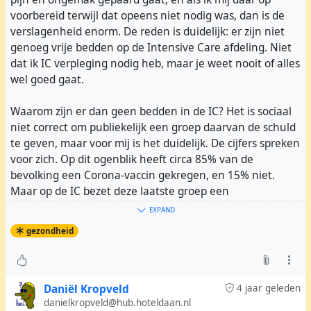
voorbereid terwijl dat opeens niet nodig was, dan is de
verslagenheid enorm. De reden is duidelijk: er zijn niet
genoeg vrije bedden op de Intensive Care afdeling. Niet
dat ik IC verpleging nodig heb, maar je weet nooit of alles
wel goed gaat.
Waarom zijn er dan geen bedden in de IC? Het is sociaal
niet correct om publiekelijk een groep daarvan de schuld
te geven, maar voor mij is het duidelijk. De cijfers spreken
voor zich. Op dit ogenblik heeft circa 85% van de
bevolking een Corona-vaccin gekregen, en 15% niet.
Maar op de IC bezet deze laatste groep een
disproportionele 70% van de bedden. Had iedereen een
EXPAND
vaccin genomen, zo is mijn conclusie, was de bezetting
gezondheid
iets meer dan 30%, en dan nog voornamelijk door
Corona-patiënten met onderliggend lijden.
Tijdens een etentje in de Buurtkamer Bellamy zag ik mij
Daniël Kropveld
4 jaar geleden
omringd door anti-vaccers, en onvermijdelijk ging de
danielkropveld@hub.hoteldaan.nl