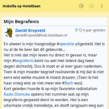
Hubzilla op HotelDaan
Mijn Begrafenis
Daniël Kropveld
4 jaar geleden
danielkropveld@hub.hoteldaan.nl
En alweer is mijn hoognodige #
operatie
uitgesteld. Het is
nu al de 6e keer dat dit gebeurde...
Het is niet dat mijn leven nu direct in gevaar is, maar
mijn #
begrafenis
komt nu wel met iedere dag twee
dagen dichterbij. Dus ik moet er al over gaan nadenken.
Toen ik mijn moeder begroef realiseerde ik mij dat ik niet
eens wist welke muziek ik moest draaien. (Toen ik het
haar vroeg wist ze niet meer wie #
Bach
was).
Kort geleden hoorde ik op mijn favoriete radiostation
Radio Dismuke
opeens het nummer wat op mijn
begrafenis gespeeld dient te worden. Het is een
uitermate vrolijk melodietje, en dooft langzaam weg aan