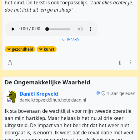
het eind. De tekst is ook toepasselijk.
"Laat alles achter je,
doe het licht uit en ga in slaap"
EXPAND
gezondheid
kunst
Paul #
Whiteman
- Let's put out the light
De Ongemakkelijke Waarheid
Daniël Kropveld
4 jaar geleden
danielkropveld@hub.hoteldaan.nl
Ik sta bovenaan de wachtlijst voor mijn tweede operatie
aan mijn hartklep. Maar helaas is het nu al drie keer
uitgesteld. De impact van het bericht dat het weer niet
doorgaat is, is enorm. Ik weet dat de revalidatie met veel
pijn en ongemak gepaard gaat, en als ik mij daar op