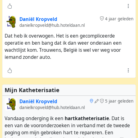
Daniël Kropveld
4 jaar geleden
danielkropveld@hub.hoteldaan.nl
Dat heb ik overwogen. Het is een gecompliceerde
operatie en ben bang dat ik dan weer onderaan een
wachtlijst kom. Trouwens, België is wel ver weg voor
iemand zonder auto.
Ik ben meteen daarna en voor het eten naar huis
gegaan, want er valt hier niet te discussiëren. Aperte
tegenstanders van vaccinatie zijn niet te overtuigen dat
Mijn Katheterisatie
hun dogmatisch denken andere mensen belemmeren
een essentiële medische behandeling te kunnen
Daniël Kropveld
5 jaar geleden
danielkropveld@hub.hoteldaan.nl
ondergaan. Het zijn domme egoïsten.
Vandaag onderging ik een
hartkatheterisatie
. Dat is
een van de vooronderzoeken in verband met de tweede
poging om mijn gebroken hart te repareren. Een