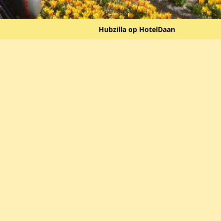
Hubzilla op HotelDaan
 Baarn naar Soest
opveld
eld@hub.hoteldaan.nl