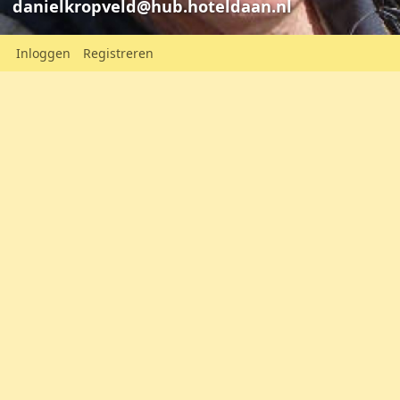
danielkropveld@hub.hoteldaan.nl
Inloggen
Registreren
Wandelen van
Daniël Kr
Daniël Kropveld
danielkropv
danielkropveld@hub.hoteldaan.nl
Mijn Persoonlijke Pagina (Dutch
language only)
Plaats:
Amsterdam
Nederland
Oorspronkelijk uit:
Nederland
Geslacht:
Man