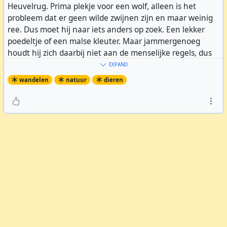
Heuvelrug. Prima plekje voor een wolf, alleen is het
probleem dat er geen wilde zwijnen zijn en maar weinig
ree. Dus moet hij naar iets anders op zoek. Een lekker
poedeltje of een malse kleuter. Maar jammergenoeg
houdt hij zich daarbij niet aan de menselijke regels, dus
moet hij worden afgeschoten.
EXPAND
wandelen
natuur
dieren
Hoog tijd om naar hem op zoek te gaan. Ik heb opgezocht
waar hij gezien is, en naar aanleiding daarvan
concludeer ik dat hij moet wonen in de Leusderheide.
Maar dat is voor burgers ontoegankelijk, dus moest ik
eromheen lopen. Van #
Amersfoort
naar #
Soesterberg
(20km). Onderweg natuurlijk goed om mij heen gekeken
en naar sporen gezocht. Mijn buks heb ik thuisgelaten,
maar wel een boterham met pindakaas om hem af te
leiden in geval van... Ik ken het gebied goed, en het viel
mij op dat ik bijzonder weinig mensen tegenkwam. En
rond de Pyramide van #
Austerlitz
al helemaal niemand
behalve een enkele levensmoede grijsaard. Het had hier