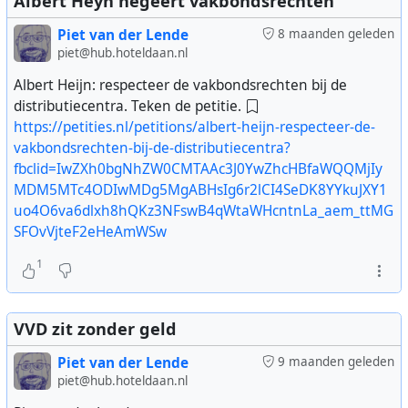
Albert Heyn negeert vakbondsrechten
Piet van der Lende
8 maanden geleden
piet@hub.hoteldaan.nl
Albert Heijn: respecteer de vakbondsrechten bij de
distributiecentra. Teken de petitie.
https://petities.nl/petitions/albert-heijn-respecteer-de-
vakbondsrechten-bij-de-distributiecentra?
fbclid=IwZXh0bgNhZW0CMTAAc3J0YwZhcHBfaWQQMjIy
MDM5MTc4ODIwMDg5MgABHsIg6r2lCI4SeDK8YYkuJXY1
uo4O6va6dlxh8hQKz3NFswB4qWtaWHcntnLa_aem_ttMG
SFOvVjteF2eHeAmWSw
1
VVD zit zonder geld
Piet van der Lende
9 maanden geleden
piet@hub.hoteldaan.nl