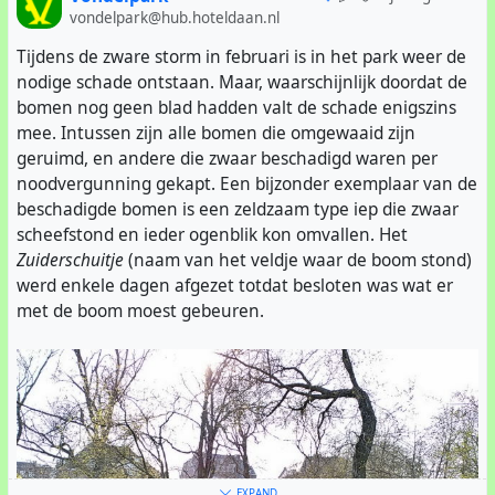
voetpad met ondoorlatend steengruis. Door die strook
vondelpark@hub.hoteldaan.nl
ook nog eens te verharden hadden de bomen het heel
erg moeilijk. Vooral de jonge bomen stierven, en de
Tijdens de zware storm in februari is in het park weer de
oudere takelden zienderogen af.
nodige schade ontstaan. Maar, waarschijnlijk doordat de
bomen nog geen blad hadden valt de schade enigszins
De afgestorven bomen worden op dit ogenblik vervangen
mee. Intussen zijn alle bomen die omgewaaid zijn
door jonge exemplaren. Om ze een betere kans te geven
geruimd, en andere die zwaar beschadigd waren per
is besloten voor iedere boom langs het pad een
noodvergunning gekapt. Een bijzonder exemplaar van de
wortelsnelweg
aan te leggen. Dat wordt gedaan door
beschadigde bomen is een zeldzaam type iep die zwaar
vanaf de boomstronk een aantal biezenbundels onder
scheefstond en ieder ogenblik kon omvallen. Het
het voetpad naar het grasveld te leggen. De bedoeling is
Zuiderschuitje
(naam van het veldje waar de boom stond)
dan dat de boomwortels hun weg zullen vinden naar het
werd enkele dagen afgezet totdat besloten was wat er
grasveld. Dit lijkt een mooie oplossing, maar het
met de boom moest gebeuren.
probleem blijft natuurlijk dat de wortels zich maar aan
een kant kunnen ontwikkelen, en ze een heel eind
moeten groeien voordat ze in de sappige grasveldaarde
terechtkomen. Wij hopen maar dat het goed komt.
Nadat dit voor alle bomen langs de paden gedaan is,
hebben de voetpaden ook een opknapbeurt gekregen.
EXPAND