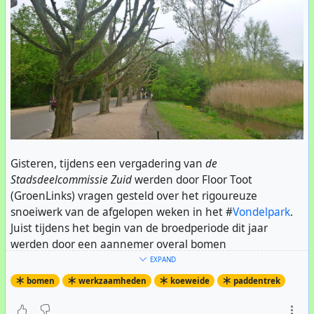
Gisteren, tijdens een vergadering van
de
Stadsdeelcommissie Zuid
werden door Floor Toot
(GroenLinks) vragen gesteld over het rigoureuze
snoeiwerk van de afgelopen weken in het #
Vondelpark
.
Juist tijdens het begin van de broedperiode dit jaar
werden door een aannemer overal bomen
gekandelaberd
. Overgebleven zijn kale stompjes, en het
EXPAND
kan jaren duren voordat de kroon weer helemaal
bomen
werkzaamheden
koeweide
paddentrek
volgroeid zijn -als ze deze operatie overleven.