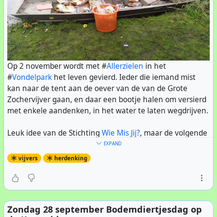
jaar geleden was er ook al overlast van supersnelle
skaters, gelukkig is deze hype nagenoeg verdwenen.
Maar of dit spontaan ook zo met de elektrische
voertuigen gaat moet ik nog zien gebeuren.
De beste oplossing lijkt mij om gewoon de maximale
Op 2 november wordt met #
Allerzielen
in het
snelheid in het park te beperken tot 16 km/h. Dan heb je
#
Vondelpark
het leven gevierd. Ieder die iemand mist
alle snelle voertuigen in één klap! -En dan ook
kan naar de tent aan de oever van de van de Grote
handhaven!
Zochervijver gaan, en daar een bootje halen om versierd
met enkele aandenken, in het water te laten wegdrijven.
Leuk idee van de Stichting
Wie Mis Jij?
, maar de volgende
dag waren de hoveniers druk bezig al het drijfafval weer
EXPAND
uit het water te vissen.
vijvers
herdenking
Zondag 28 september Bodemdiertjesdag op