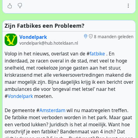
enkele visjes te pakken.
De foto is gemaakt met een simpel cameraatje, en
daarna zwaar bewerkt. Aan het eind van de foto-sessie
Zijn Fatbikes een Probleem?
had hij genoeg gegeten, en verdween achter in het riet.
Vondelpark
8 maanden geleden
vondelpark@hub.hoteldaan.nl
Betere plaatjes zie je op
de webstek van AT5
.
Volop in het nieuws, overlast van de #
fatbike
. En
inderdaad, ze racen overal in de stad, met veel te hoge
snelheid, met roekeloze jonge gasten aan het stuur,
kriskrassend met alle verkeersovertredingen makend die
maar mogelijk zijn. Bijna dagelijks krijg ik een bericht over
ambulances die voor 'ongeval met letsel' naar het
#
Vondelpark
moeten.
De gemeente #
Amsterdam
wil nu maatregelen treffen.
De fatbike moet verboden worden in het park. Maar gaat
een verbod lukken? Juridisch is het al moeilijk. Want hoe
omschrijf je een fatbike? Bandenmaat van 4 inch? Dat