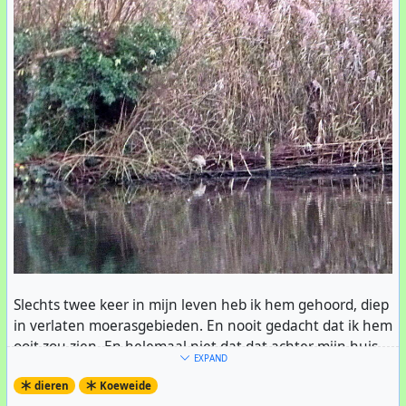
Slechts twee keer in mijn leven heb ik hem gehoord, diep
in verlaten moerasgebieden. En nooit gedacht dat ik hem
ooit zou zien. En helemaal niet dat dat achter mijn huis
EXPAND
zou zijn, in het drukke #
Vondelpark
. Een #
roerdomp
. Hij
dieren
Koeweide
was druk aan het vissen, en al gauw voor zijn ontbijt