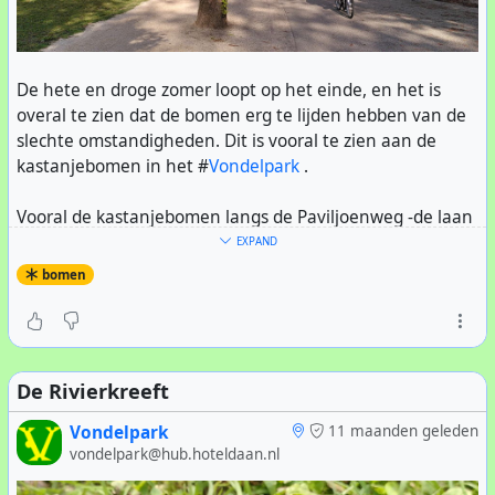
De hete en droge zomer loopt op het einde, en het is
overal te zien dat de bomen erg te lijden hebben van de
slechte omstandigheden. Dit is vooral te zien aan de
kastanjebomen in het #
Vondelpark
.
Vooral de kastanjebomen langs de Paviljoenweg -de laan
bij de Vondelstraat zijn er slecht aan toe. Op de foto zie je
EXPAND
dat er al twee omgehakt zijn, en twee zijn
bomen
gekandelaberd
. Deze trend is al jaren waarneembaar.
Niet alleen de droogte is het probleem, maar ook de
mineermot
. De larfjes graven kanaaltjes door de
De Rivierkreeft
bladeren, waardoor deze hun bladgroen verliezen en al
in augustus bruin kleuren. Ook de
bladvlekkenziekte
Vondelpark
11 maanden geleden
draagt eraan bij, dit wordt veroorzaakt door een bacterie.
vondelpark@hub.hoteldaan.nl