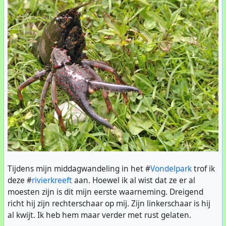
Dan is er ook de
bloedingsziekte
, veroorzaakt door een
bacterie. De bast scheurt open, en de boom verliest
vocht. Door de scheuren is de boom ook bevattelijk voor
zwammen. Op die manier is ook de #
kastanjeboom
beschreven door
Anne Frank
omgevallen.
Het probleem van de droogte wordt ook nog versterkt
doordat de grond rondom de bomen helemaal ingebed in
leem, waardoor regenwater er niet meer bijkomt.
Alle paardenkastanjebomen in het Vondelpark zijn ziek,
overal in het park worden de dode kastanjes gekapt.
Hopelijk wordt er ooit een resistente soort gevonden...
In 2018 was het ook al een probleem: De
webstek van
Tijdens mijn middagwandeling in het #
Vondelpark
trof ik
het Vondelpark
schreef er al over.
deze #
rivierkreeft
aan. Hoewel ik al wist dat ze er al
moesten zijn is dit mijn eerste waarneming. Dreigend
#
Amsterdam
#
mineermot
#
bloederziekte
#
bomen
richt hij zijn rechterschaar op mij. Zijn linkerschaar is hij
al kwijt. Ik heb hem maar verder met rust gelaten.