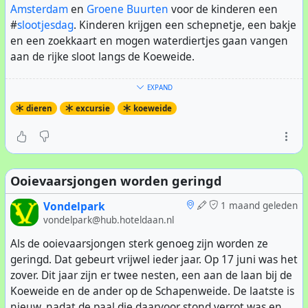
Amsterdam
en
Groene Buurten
voor de kinderen een
#
slootjesdag
. Kinderen krijgen een schepnetje, een bakje
en een zoekkaart en mogen waterdiertjes gaan vangen
aan de rijke sloot langs de Koeweide.
Tegelijk is er voor belangstellenden een rondleiding door
EXPAND
de Koeweide. De Koeweide is sinds de uitbraak van de
dieren
excursie
koeweide
MKZ crisis in 2001 verwaarloosd. Hier betekent het dat er
een weelde van kruiden, andere planten en dieren is
ontstaan. Het is zeer de moeite waard hier een bezoek te
brengen. Op andere dagen is de Koeweide
Ooievaarsjongen worden geringd
ontoegankelijk voor het publiek.
Vondelpark
1 maand geleden
Intussen haalden de kinderen een weelde van
vondelpark@hub.hoteldaan.nl
waterdiertjes naar boven. De mooiste diertjes mochten in
Als de ooievaarsjongen sterk genoeg zijn worden ze
de aquariumtank. Zo visten ze diverse soorten
geringd. Dat gebeurt vrijwel ieder jaar. Op 17 juni was het
watervlooien, larfjes, slakjes, torretjes -waaronder veel
zover. Dit jaar zijn er twee nesten, een aan de laan bij de
bootsmannetjes, zelfs de geelgerande waterkever. Maar
Koeweide en de ander op de Schapenweide. De laatste is
vooral werden wij verbaasd door de vangst van maar
nieuw, nadat de paal die daarvoor stond verrot was en