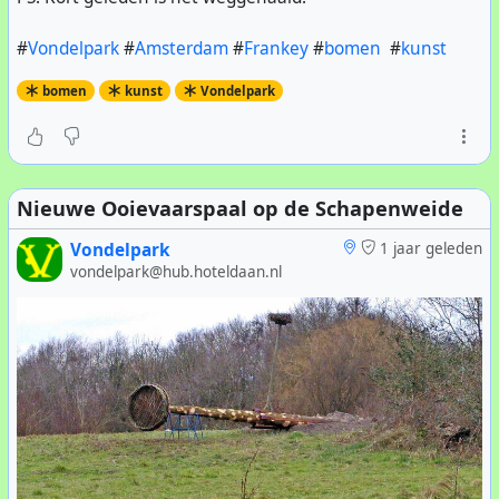
#
Vondelpark
#
Amsterdam
#
Frankey
#
bomen
#
kunst
bomen
kunst
Vondelpark
Nieuwe Ooievaarspaal op de Schapenweide
Vondelpark
1 jaar geleden
vondelpark@hub.hoteldaan.nl