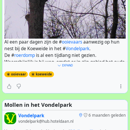
Al een paar dagen zijn de #
ooievaars
aanwezig op hun
nest bij de Koeweide in het #
Vondelpark
.
De #
roerdomp
is al een tijdlang niet gezien.
Zo staat de klimbrug middenin een #
voedselbos
; er zijn
Waarschijnlijk is hij weg, omdat er in zijn gebied het oude
allerlei planten en boompjes neergezet die vruchten
EXPAND
riet is weggemaaid, en de vrijwilligers de wilgen hebben
krijgen die zo gegeten kunnen worden. Om te
ooievaar
koeweide
gesnoeid.
voorkomen dat honden makkelijk binnen kunnen komen
hebben vrijwilligers van
GroeneBuurten
een natuurlijke
omheining gebouwd van wilgentakken die op de
Koeweide zijn gesnoeid.
Toegang is geheel gratis.
Mollen in het Vondelpark
De foto van de klimbrug werd gemaakt door
Vondelpark
6 maanden geleden
@consti:ams3.ddns.net
vondelpark@hub.hoteldaan.nl