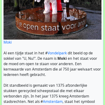
Koeweide onder handen genomen zijn. Ook zijn er
broedholen op de Platanenlaan verstoord tijdens het
snoeien.
Onze redactie heeft de vergadering van de
Stadsdeelcommissie gevolgd, en hoorde de reactie van
Rocco Piers (Openbare Ruimte en Groen). Hij was
geschrokken, en beloofde nader onderzoek. Maar helaas
Moki
was dit niet het enige incident van dit kaliber. Op
hetVondelpark.net werd eerder bericht over gelijke
Al een tijdje staat in het #
Vondelpark
dit beeld op de
incidenten:
sokkel van "U, Nu!". De naam is
Moki
en het staat voor
- Over het
machinaal maaien
van de Koeweide
de moed om open te staan voor anderen. Een
- Over het
baggerwerk
in de vijvers, waar het bagger
kernwaarde van Amsterdam die al 750 jaar welvaart voor
gestort werd in de paarplaats van amfibieën
iedereen heeft gebracht.
- Over een
gebouw
dwars over de route van de
paddentrek
Dit standbeeld is gemaakt van 1375 afzonderlijke
Wij hopen toch echt dat er in de toekomst beter
stukken gerecycled scheepsstaal die met elkaar
nagedacht gaat worden bij deze grootschalige
verbonden zijn. In het jaar 1375 kreeg Amsterdam
werkzaamheden. Misschien zou de verantwoordelijk
stadsrechten. Net als #
Amsterdam
, staat het symbool
ambtenaar eens met die ecologisch beheerder moeten