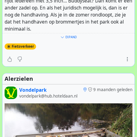
rijdt iedereen met 3,5 inch... Buddyseat? Dan komt er een
ander zadel op. En als het juridisch mogelijk is, dan is er
nog de handhaving. Als je in de zomer rondloopt, zie je
dat het handhaven op brommertjes in het park ook al
minimaal is.
EXPAND
Fietsverkeer
Alerzielen
Vondelpark
9 maanden geleden
vondelpark@hub.hoteldaan.nl
En als het lukt, dan is er nog de #
e-bike
, #
speedpedelec
,
elektrische bakfiets (vaak met kinderen erin), elektrische
scooter die met volgas langs de fietsers razen. Een paar