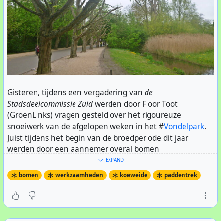
Gisteren, tijdens een vergadering van
de
Stadsdeelcommissie Zuid
werden door Floor Toot
(GroenLinks) vragen gesteld over het rigoureuze
snoeiwerk van de afgelopen weken in het #
Vondelpark
.
Juist tijdens het begin van de broedperiode dit jaar
Zo staat de klimbrug middenin een #
voedselbos
; er zijn
werden door een aannemer overal bomen
allerlei planten en boompjes neergezet die vruchten
gekandelaberd
. Overgebleven zijn kale stompjes, en het
EXPAND
krijgen die zo gegeten kunnen worden. Om te
kan jaren duren voordat de kroon weer helemaal
bomen
werkzaamheden
koeweide
paddentrek
voorkomen dat honden makkelijk binnen kunnen komen
volgroeid zijn -als ze deze operatie overleven.
hebben vrijwilligers van
GroeneBuurten
een natuurlijke
omheining gebouwd van wilgentakken die op de
Toot wees erop dat veel nestelende vogels verstoord
Koeweide zijn gesnoeid.
zijn, er veel te veel hout uit de bomen weggehaald is, er