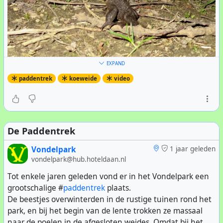
EXPAND
paddentrek
koeweide
video
De opnames gingen voorspoedig, en alles was in een
avond gedraaid. Ook een van de #
vrijwilligers
, VickyBee,
was bereid geïnterviewd te worden. Het enige probleem
was dat er de hele avond geen enkele pad of kikker
De Paddentrek
gezien was. De regisseur, Yoeri, stelde voor om een
andere avond terug te komen, maar ik begon al te
Vondelpark
1 jaar geleden
vermoeden dat we later ook niets zouden vinden.
vondelpark@hub.hoteldaan.nl
Daarom ging ik op zoek naar opnames die ik jaren eerder
Tot enkele jaren geleden vond er in het Vondelpark een
gemaakt had met mijn onderwater GoPro camera. De
grootschalige #
paddentrek
plaats.
beste opnames zette ik op een stick, en gaf ze aan de
De beestjes overwinterden in de rustige tuinen rond het
video-monteur, Anne de Jong. Zij heeft op een prachtige
park, en bij het begin van de lente trokken ze massaal
wijze de dierenclips tussen de interviews gemonteerd!
naar de poelen in de afgesloten weides. Omdat bij het