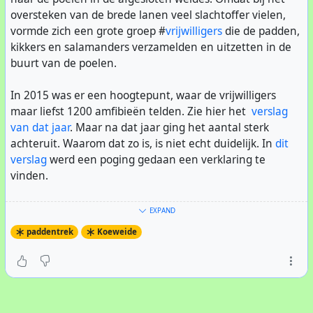
Een beetje nep, maar de video is wel op een heel mooie
oversteken van de brede lanen veel slachtoffer vielen,
manier gered!
vormde zich een grote groep #
vrijwilligers
die de padden,
kikkers en salamanders verzamelden en uitzetten in de
buurt van de poelen.
In 2015 was er een hoogtepunt, waar de vrijwilligers
maar liefst 1200 amfibieën telden. Zie hier het
verslag
van dat jaar
. Maar na dat jaar ging het aantal sterk
achteruit. Waarom dat zo is, is niet echt duidelijk. In
dit
verslag
werd een poging gedaan een verklaring te
vinden.
Nog steeds krijgt de redactie van hetVondelpark.net veel
EXPAND
aanmeldingen om te komen helpen bij de paddentrek.
paddentrek
Koeweide
Helaas moet ik allen afwijzen, om teleurstelling te
voorkomen. Mocht miraculeus er dit seizoen opeens weer
amfi's de gevaarlijke tocht gaan ondernemen, zal ik er
verslag van maken op
deze webstek
. Dan kunnen
alsnog vrijwilligers
zich melden
om te helpen. (Dat mag