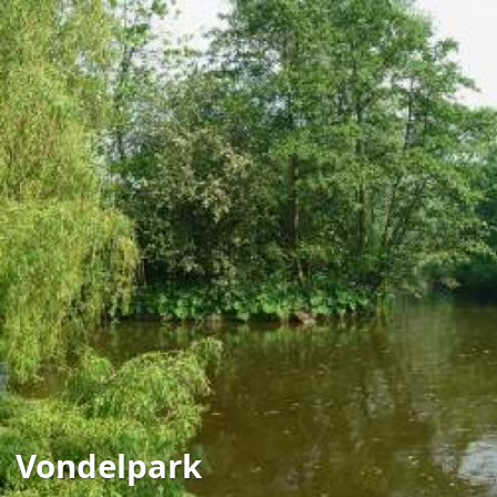
Vondelpark