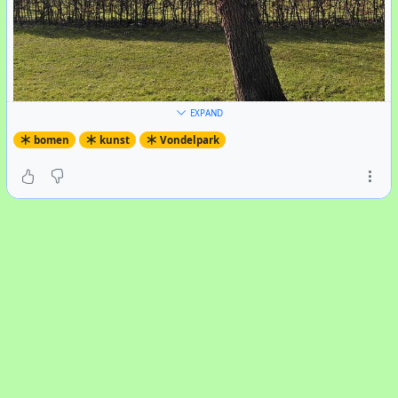
EXPAND
bomen
kunst
Vondelpark
Muppet
Bij de speelvijver is al enige tijd dit kunstwerk te
bewonderen. Het lijkt op de muppet Beaker uit
The
Muppet Show
. Het is toegeschreven aan de streetart
kunstenaar
Frankey
.
PS: Kort geleden is het weggehaald.
#
Vondelpark
#
Amsterdam
#
Frankey
#
bomen
#
kunst