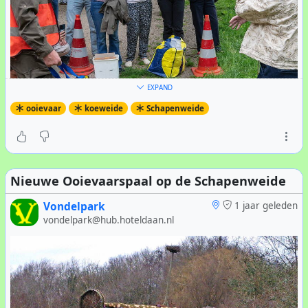
EXPAND
ooievaar
koeweide
Schapenweide
Zoals ieder jaar wordt het karwei uitgevoerd door de
Nieuwe Ooievaarspaal op de Schapenweide
ervaren ringer
Engbert van Oort
, onder coördinatie van
Marina den Ouden en Ruud Lutterhof namens de
Vondelpark
1 jaar geleden
gemeente Amsterdam.
vondelpark@hub.hoteldaan.nl
Op het nest bij de
Koeweide
werden twee dode en één
levend jong aangetroffen. De twee overleden vogels
waren volgens ervaren natuurfotograaf
Peter Wesche
een
week geleden nog in leven. Oorzaak van overlijden nog