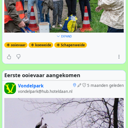
EXPAND
ooievaar
koeweide
Schapenweide
Zoals ieder jaar wordt het karwei uitgevoerd door de
Eerste ooievaar aangekomen
ervaren ringer
Engbert van Oort
, onder coördinatie van
Marina den Ouden en Ruud Lutterhof namens de
Vondelpark
5 maanden geleden
gemeente Amsterdam.
vondelpark@hub.hoteldaan.nl
Op het nest bij de
Koeweide
werden twee dode en één
levend jong aangetroffen. De twee overleden vogels
waren volgens ervaren natuurfotograaf
Peter Wesche
een
week geleden nog in leven. Oorzaak van overlijden nog