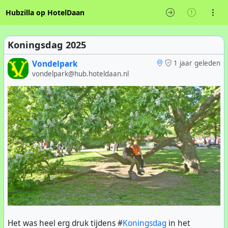
Hubzilla op HotelDaan
Koningsdag 2025
Vondelpark
1 jaar geleden
vondelpark@hub.hoteldaan.nl
Het was heel erg druk tijdens #
Koningsdag
in het