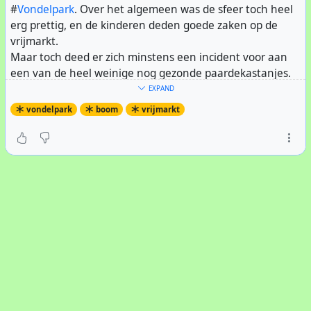
#
Vondelpark
. Over het algemeen was de sfeer toch heel
erg prettig, en de kinderen deden goede zaken op de
vrijmarkt.
Maar toch deed er zich minstens een incident voor aan
een van de heel weinige nog gezonde paardekastanjes.
Aan een laaghangende tak waren touwen en doeken
EXPAND
bevestigd, en kinderen gebruikten die tak als wip, de toch
vondelpark
boom
vrijmarkt
al scheefstaande boom schudde heen en weer. Even later
brak de tak af. De boom is nu al zeker 70 jaar oud, en
omdat de boom scheef staat zijn de wortels beschadigd
en zal daarom binnen enkele jaren omvallen...