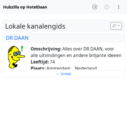
Hubzilla op HotelDaan
Lokale kanalengids
DR.DAAN
Omschrijving:
Alles over DR.DAAN, voor
alle uitvindingen en andere briljante ideeen
Leeftijd:
74
Plaats:
Amsterdam, , Nederland
Oorspronkelijk uit:
Amsterdam, Jordaan
EXPAND
Trefwoorden:
linux
,
computers
,
sociaal
,
gastronomie
,
eten
,
wandelen
,
natuur
,
natuurgids