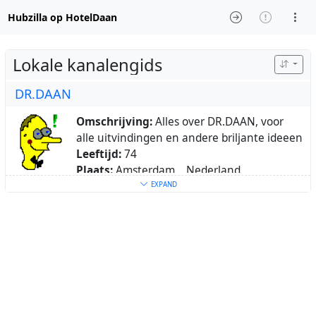
Hubzilla op HotelDaan
Lokale kanalengids
DR.DAAN
Omschrijving:
Alles over DR.DAAN, voor
alle uitvindingen en andere briljante ideeen
Leeftijd:
74
Plaats:
Amsterdam, , Nederland
Oorspronkelijk uit:
Amsterdam, Jordaan
EXPAND
Trefwoorden:
linux
,
computers
,
sociaal
,
gastronomie
,
eten
,
wandelen
,
natuur
,
natuurgids