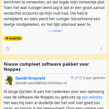
berichten te verwerken, en dat legde mijn netwerkje plat.
Toen het wat rustiger werd zag ik dat er een groot aantal
verdachte accounts op mijn hub had. Die heb ik
verwijderd, en toen werd het rustiger. Vanochtend een
beetje rondgekeken, en het lijkt allemaal weer te
werken. Intussen zijn wel veel van mijn oude contacten
EXPAND
van hubzilla afgehaakt...
hubzilla
Intussen plaats ik mijn blog zowel op mijn matrix server
als hier!
En mijn excuses als die berichtenstroom ergens voor
overlast heeft gezorgd...
Nieuw compleet software pakket voor
Noppes
Daniël Kropveld
6 jaar geleden
danielkropveld@hub.hoteldaan.nl
Al lange tijd ben ik aan het nadenken over een oplossing
voor de software die Noppes nu gebruikt op
zijn website
.
Het was mij toen al duidelijk dat het ooit niet goed zou
gaan, en helaas is dat bewaarheid. Door een update van