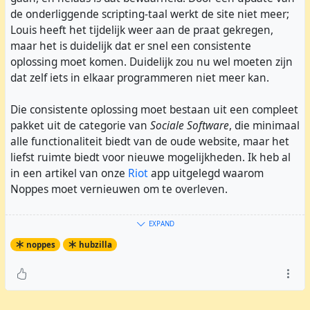
de onderliggende scripting-taal werkt de site niet meer;
Louis heeft het tijdelijk weer aan de praat gekregen,
maar het is duidelijk dat er snel een consistente
oplossing moet komen. Duidelijk zou nu wel moeten zijn
dat zelf iets in elkaar programmeren niet meer kan.
Die consistente oplossing moet bestaan uit een compleet
pakket uit de categorie van
Sociale Software
, die minimaal
alle functionaliteit biedt van de oude website, maar het
liefst ruimte biedt voor nieuwe mogelijkheden. Ik heb al
in een artikel van onze
Riot
app uitgelegd waarom
Noppes moet vernieuwen om te overleven.
Na het uitproberen van verschillende software op dit
EXPAND
gebied ben ik uiteindelijk uitgekomen op
Hubzilla
. Dit
noppes
hubzilla
pakket is ooit ontwikkeld om een Open Source alternatief
voor Facebook te bieden, maar is in de loop van tijd door
een groot aantal vrijwilligers ontwikkeld en uitgebreid
naar een pakket met veel meer mogelijkheden.