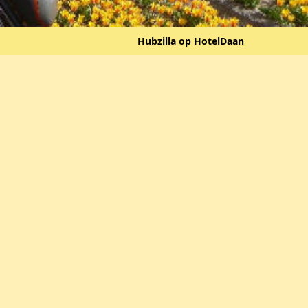
Hubzilla op HotelDaan
en klein beetje van start
opveld
1
eld@hub.hoteldaan.nl