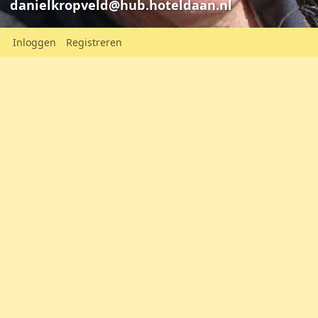
danielkropveld@hub.hoteldaan.nl
Inloggen
Registreren
Sail 2025 al e
Daniël Kr
Daniël Kropveld
danielkropv
danielkropveld@hub.hoteldaan.nl
Mijn Persoonlijke Pagina (Dutch
language only)
Plaats:
Amsterdam
Nederland
Oorspronkelijk uit:
Nederland
Geslacht:
Man