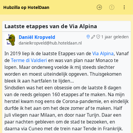
Hubzilla op HotelDaan
Laatste etappes van de Via Alpina
Daniël Kropveld
1 jaar geleden
danielkropveld@hub.hoteldaan.nl
In 2019 liep ik de laatste Etappes van de
Via Alpina
, Vanaf
de
Terme di Valdieri
en was van plan naar Monaco te
lopen. Maar onderweg voelde ik mij steeds slechter
worden en moest uiteindelijk opgeven. Thuisgekomen
bleek ik aan hartfalen te lijden...
Sindsdien was het een obsessie om de laatste 8 dagen
van de reeds gelopen 160 etappes af te maken. Na mijn
herstel kwam nog eens de Corona-pandemie, en eindelijk
durfde ik het aan om het deze zomer af te maken. Half
juli vliegen naar Milaan, en door naar Turijn. Daar een
paar nachten gebleven om de stad te bezoeken, en
daarna via Cuneo met de trein naar Tende in Frankrijk.