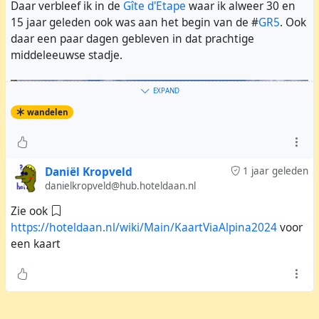
Daar verbleef ik in de
Gîte d'Etape
waar ik alweer 30 en
15 jaar geleden ook was aan het begin van de #
GR5
. Ook
daar een paar dagen gebleven in dat prachtige
middeleeuwse stadje.
EXPAND
wandelen
Daniël Kropveld
1 jaar geleden
danielkropveld@hub.hoteldaan.nl
Zie ook
https://hoteldaan.nl/wiki/Main/KaartViaAlpina2024
voor
een kaart
Op de Baisse de Valmasque (2550m)
Eindelijk startte ik het laatste deel van de #
ViaAlpina
.
Van Tende naar Castérino, waar ik op de Via kwam. De