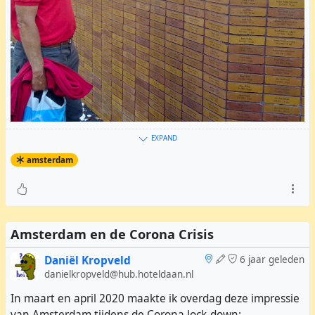
EXPAND
En uiteraard ging onze belangstelling uit naar de
amsterdam
slachtoffers met de naam #
Kropveld
. Wij telden maar
liefst 104 stenen met onze familienaam erop.
Amsterdam en de Corona Crisis
Daniël Kropveld
6 jaar geleden
danielkropveld@hub.hoteldaan.nl
In maart en april 2020 maakte ik overdag deze impressie
van Amsterdam tijdens de Corona lock-down: