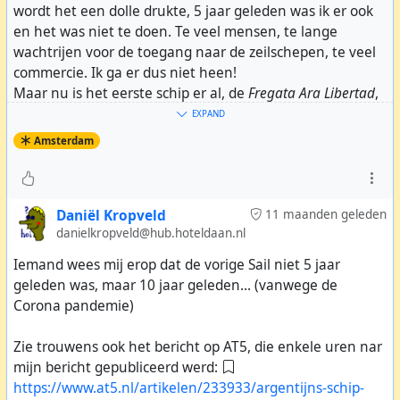
wordt het een dolle drukte, 5 jaar geleden was ik er ook
en het was niet te doen. Te veel mensen, te lange
wachtrijen voor de toegang naar de zeilschepen, te veel
commercie. Ik ga er dus niet heen!
Maar nu is het eerste schip er al, de
Fregata Ara Libertad
,
uit Argentinië. Je kunt er gewoon heen fietsen en de
EXPAND
loopplank oplopen. Je krijgt zelfs een handdruk van de
Amsterdam
kapitein, en dan kan je rustig op het vrijwel lege dek
rondkijken. De matrozen geven alle gewenste informatie.
Wees dus snel, aan de Veemkade, naast de Passenger
Daniël Kropveld
11 maanden geleden
Terminal.
danielkropveld@hub.hoteldaan.nl
Iemand wees mij erop dat de vorige Sail niet 5 jaar
geleden was, maar 10 jaar geleden... (vanwege de
Corona pandemie)
Zie trouwens ook het bericht op AT5, die enkele uren nar
mijn bericht gepubliceerd werd:
https://www.at5.nl/artikelen/233933/argentijns-schip-