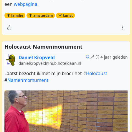
een
webpagina
.
familie
amsterdam
kunst
Holocaust Namenmonument
Daniël Kropveld
4 jaar geleden
danielkropveld@hub.hoteldaan.nl
Laatst bezocht ik met mijn broer het #
Holocaust
#
Namenmomument