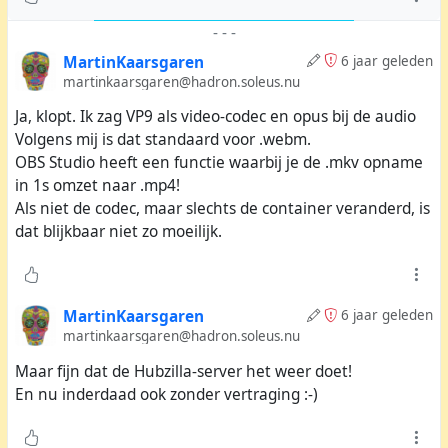
-
-
-
MartinKaarsgaren
6 jaar geleden
martinkaarsgaren@hadron.soleus.nu
Ja, klopt. Ik zag VP9 als video-codec en opus bij de audio
Volgens mij is dat standaard voor .webm.
Groter tonen
OBS Studio heeft een functie waarbij je de .mkv opname
in 1s omzet naar .mp4!
Als niet de codec, maar slechts de container veranderd, is
dat blijkbaar niet zo moeilijk.
MartinKaarsgaren
6 jaar geleden
martinkaarsgaren@hadron.soleus.nu
Maar fijn dat de Hubzilla-server het weer doet!
En nu inderdaad ook zonder vertraging :-)