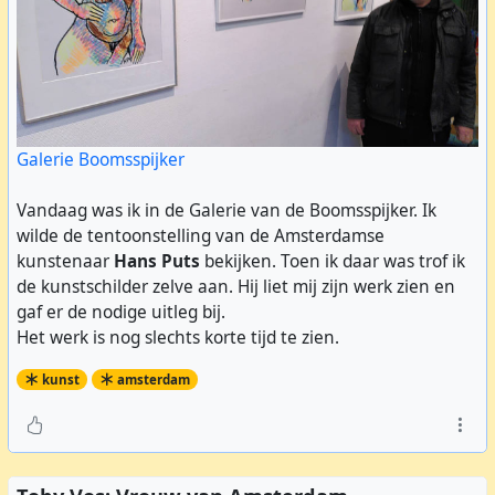
#
HansPuts
#
OpenAteliersJordaan
#
Kunst
https://www.diepwater-collectief.nl/kunst/hans-puts
Galerie Boomsspijker
Vandaag was ik in de Galerie van de Boomsspijker. Ik
wilde de tentoonstelling van de Amsterdamse
kunstenaar
Hans Puts
bekijken. Toen ik daar was trof ik
de kunstschilder zelve aan. Hij liet mij zijn werk zien en
gaf er de nodige uitleg bij.
Het werk is nog slechts korte tijd te zien.
kunst
amsterdam