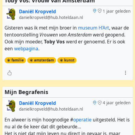
Toby Vos: Vrouw van Amsterdam
Daniël Kropveld
1 jaar geleden
danielkropveld@hub.hoteldaan.nl
Gisteren was ik met mijn broer in
museum H'Art
, waar de
tentoonstelling
Vrouwen van Amsterdam
werd geopend.
Ook mijn moeder,
Toby Vos
werd er genoemd. Er is ook
een
webpagina
.
familie
amsterdam
kunst
Mijn Begrafenis
Daniël Kropveld
4 jaar geleden
danielkropveld@hub.hoteldaan.nl
En alweer is mijn hoognodige #
operatie
uitgesteld. Het is
nu al de 6e keer dat dit gebeurde...
Het is niet dat mijn leven nu direct in gevaar is, maar