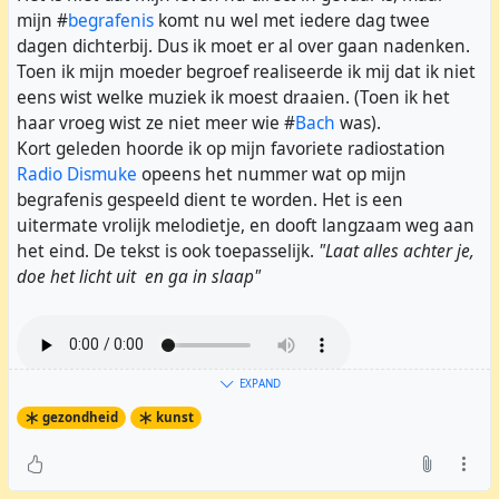
mijn #
begrafenis
komt nu wel met iedere dag twee
dagen dichterbij. Dus ik moet er al over gaan nadenken.
Toen ik mijn moeder begroef realiseerde ik mij dat ik niet
eens wist welke muziek ik moest draaien. (Toen ik het
haar vroeg wist ze niet meer wie #
Bach
was).
Kort geleden hoorde ik op mijn favoriete radiostation
Radio Dismuke
opeens het nummer wat op mijn
begrafenis gespeeld dient te worden. Het is een
uitermate vrolijk melodietje, en dooft langzaam weg aan
het eind. De tekst is ook toepasselijk.
"Laat alles achter je,
doe het licht uit en ga in slaap"
EXPAND
gezondheid
kunst
Paul #
Whiteman
- Let's put out the light