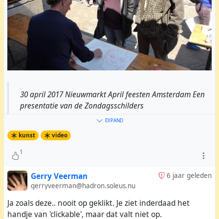
30 april 2017 Nieuwmarkt April feesten Amsterdam Een
presentatie van de Zondagsschilders
(www.dezondagsschilders.nl) Hans Puts
EXPAND
(www.hansputs.com) portretteer...
kunst
video
1
Gerry Veerman
6 jaar geleden
gerryveerman@hadron.soleus.nu
Ja zoals deze.. nooit op geklikt. Je ziet inderdaad het
handje van 'clickable', maar dat valt niet op.