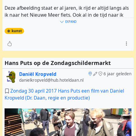
Deze afbeelding staat er al jaren, ik rijd er altijd langs als
ik naar het Nieuwe Meer fiets. Ook al in de tijd naar ik
nog naar mijn werk fietste. Maar kort geleden zag ik het
EXPAND
weer, en opeens flitste het door mijn hoofd: "Is dit
kunst
misschien nog een onontdekte Banksy"?
Mocht dat zo zijn let het mij niet om deze pilaar meteen
onder de brug weg te zagen en het voor veel geld te
verkopen :)
Hans Puts op de Zondagschildermarkt
Daniël Kropveld
6 jaar geleden
danielkropveld@hub.hoteldaan.nl
Zondag 30 april 2017 Hans Puts een film van Daniel
Kropveld (Dr. Daan, regie en productie)