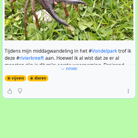
Tijdens mijn middagwandeling in het #
Vondelpark
trof ik
deze #
rivierkreeft
aan. Hoewel ik al wist dat ze er al
moesten zijn is dit mijn eerste waarneming. Dreigend
EXPAND
richt hij zijn rechterschaar op mij. Zijn linkerschaar is hij
vijvers
dieren
al kwijt. Ik heb hem maar verder met rust gelaten.