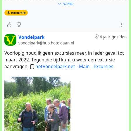
Zoals je ziet gaan de excursies onder alle
EXPAND
weersomstandigheden door.
excursie
Vondelpark
4 jaar geleden
vondelpark@hub.hoteldaan.nl
Voorlopig houd ik geen excursies meer, in ieder geval tot
maart 2022. Tegen die tijd kunt u weer een excursie
aanvragen.
hetVondelpark.net - Main - Excursies