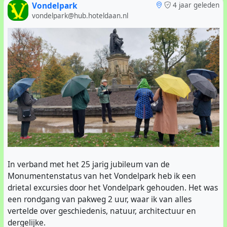
mieren, kevers en meer. Dus kruip door die stadsjungle
Vondelpark
4 jaar geleden
vol dieren!
Meer informatie
.
vondelpark@hub.hoteldaan.nl
In verband met het 25 jarig jubileum van de
Monumentenstatus van het Vondelpark heb ik een
drietal excursies door het Vondelpark gehouden. Het was
een rondgang van pakweg 2 uur, waar ik van alles
vertelde over geschiedenis, natuur, architectuur en
dergelijke.