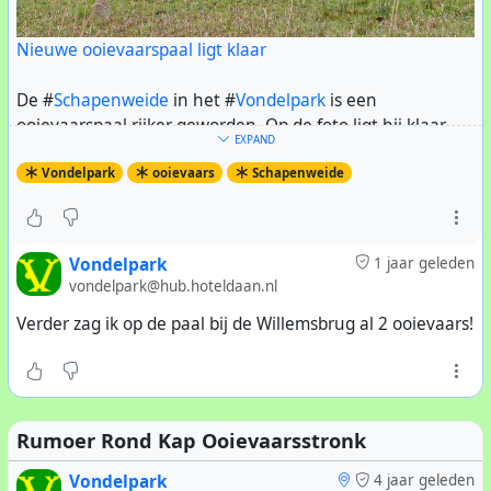
Nieuwe ooievaarspaal ligt klaar
De #
Schapenweide
in het #
Vondelpark
is een
ooievaarspaal rijker geworden. Op de foto ligt hij klaar
EXPAND
om opgericht te worden. Duidelijk is te zien dat de oude
Vondelpark
ooievaars
Schapenweide
paal erachter flink scheef staat. Dat komt door houtrot op
de plek waar de oude paal de grond ingaat. De paal is
niet meer te redden en zal binnenkort omvallen. De
nieuwe paal is nog niet helemaal geaccepteerd, want de
Vondelpark
1 jaar geleden
#
ooievaar
weigert de oude paal te verlaten.
vondelpark@hub.hoteldaan.nl
Verder zag ik op de paal bij de Willemsbrug al 2 ooievaars!
De nieuwe paal staat sinds kort bovenop de dijk, zodat de
toekomstige bewoners, en het publiek, een beter zicht
hebben.
Rumoer Rond Kap Ooievaarsstronk
Vondelpark
4 jaar geleden