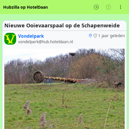
Hubzilla op HotelDaan
Nieuwe Ooievaarspaal op de Schapenweide
Vondelpark
1 jaar geleden
vondelpark@hub.hoteldaan.nl