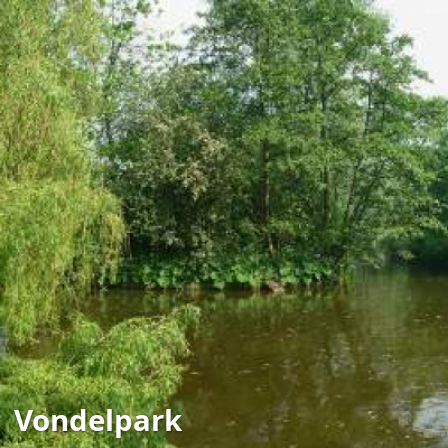
Vondelpark