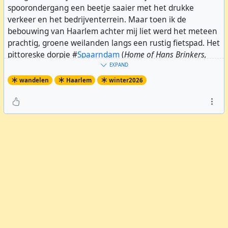
spoorondergang een beetje saaier met het drukke
verkeer en het bedrijventerrein. Maar toen ik de
bebouwing van Haarlem achter mij liet werd het meteen
prachtig, groene weilanden langs een rustig fietspad. Het
pittoreske dorpje #
Spaarndam
(
Home of Hans Brinkers,
who saved Holland from flooding...
), omgeven door forten
EXPAND
uit de 19e en 20e eeuw. Op de foto de schilderachtige
wandelen
Haarlem
winter2026
havenkolk die heel lang geleden het Spaarne verbond
met het IJ, gescheiden door een zeedijk, want ooit stond
het IJ in verbinding met de Noordzee.
Vervolgens gaat het langs Zijkanaal C over een grasdijk
met aan de andere kant het jonge Spaarnwoude met
een golfterrein. Na 13km kwam ik aan bij de pont naar
Buitenhuizen aan het Noordzeekanaal. Lekker gegeten
in de Cafetaria aldaar, en toen de bus naar Amsterdam
langskwam, ben ik opgestapt.